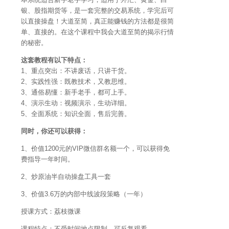
银、股指期货等，是一套完整的交易系统，学完后可
以直接操盘！大道至简，真正能赚钱的方法都是很简
单、直接的。在这个课程中我会大道至简的揭示行情
的秘密。
这套教程有以下特点：
1、重点突出：不讲废话，只讲干货。
2、实践性强：既教技术，又教思维。
3、通俗易懂：新手老手，都可上手。
4、演示生动：视频演示，生动详细。
5、全面系统：知识全面，售后完善。
同时，你还可以获得：
1、价值1200元的VIP微信群名额一个，可以获得免
费指导一年时间。
2、炒原油半自动操盘工具一套
3、价值3.6万的内部中线波段策略（一年）
授课方式：荔枝微课
课程特点：不受时间地点限制，可反复观看