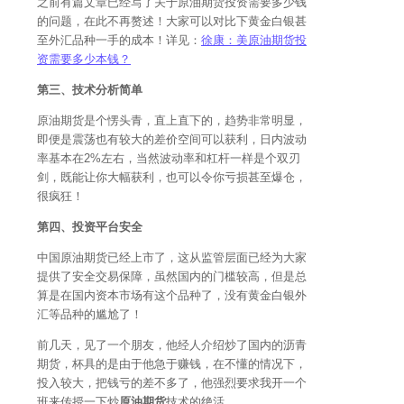
之前有篇文章已经写了关于原油期货投资需要多少钱
的问题，在此不再赘述！大家可以对比下黄金白银甚
至外汇品种一手的成本！详见：
徐康：美原油期货投
资需要多少本钱？
第三、技术分析简单
原油期货是个愣头青，直上直下的，趋势非常明显，
即便是震荡也有较大的差价空间可以获利，日内波动
率基本在2%左右，当然波动率和杠杆一样是个双刃
剑，既能让你大幅获利，也可以令你亏损甚至爆仓，
很疯狂！
第四、投资平台安全
中国原油期货已经上市了，这从监管层面已经为大家
提供了安全交易保障，虽然国内的门槛较高，但是总
算是在国内资本市场有这个品种了，没有黄金白银外
汇等品种的尴尬了！
前几天，见了一个朋友，他经人介绍炒了国内的沥青
期货，杯具的是由于他急于赚钱，在不懂的情况下，
投入较大，把钱亏的差不多了，他强烈要求我开一个
班来传授一下炒
原油期货
技术的绝活。