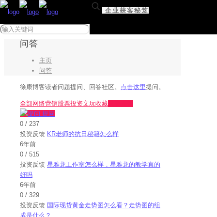
企业获客秘笈
问答
主页
问答
徐康博客读者问题提问、回答社区。
点击这里
提问。
全部
网络营销
股票投资
文玩收藏
投资反馈
提问
0
/
237
投资反馈
KR老师的抗日秘籍怎么样
6年前
0
/
515
投资反馈
星雅龙工作室怎么样，星雅龙的教学真的
好吗
6年前
0
/
329
投资反馈
国际现货黄金走势图怎么看？走势图的组
成是什么？