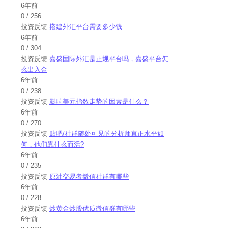
6年前
0
/
256
投资反馈
搭建外汇平台需要多少钱
6年前
0
/
304
投资反馈
嘉盛国际外汇是正规平台吗，嘉盛平台怎
么出入金
6年前
0
/
238
投资反馈
影响美元指数走势的因素是什么？
6年前
0
/
270
投资反馈
贴吧/社群随处可见的分析师真正水平如
何，他们靠什么而活?
6年前
0
/
235
投资反馈
原油交易者微信社群有哪些
6年前
0
/
228
投资反馈
炒黄金炒股优质微信群有哪些
6年前