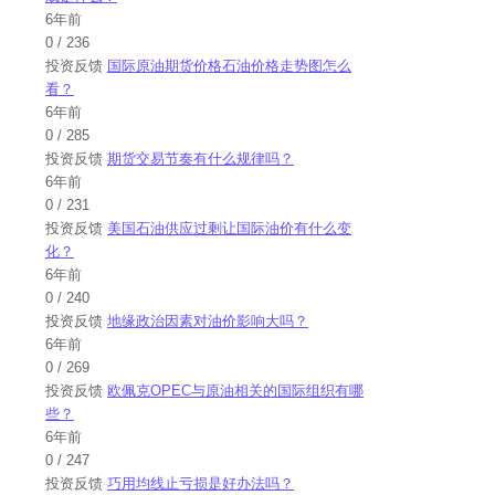
6年前
0
/
236
投资反馈
国际原油期货价格石油价格走势图怎么
看？
6年前
0
/
285
投资反馈
期货交易节奏有什么规律吗？
6年前
0
/
231
投资反馈
美国石油供应过剩让国际油价有什么变
化？
6年前
0
/
240
投资反馈
地缘政治因素对油价影响大吗？
6年前
0
/
269
投资反馈
欧佩克OPEC与原油相关的国际组织有哪
些？
6年前
0
/
247
投资反馈
巧用均线止亏损是好办法吗？