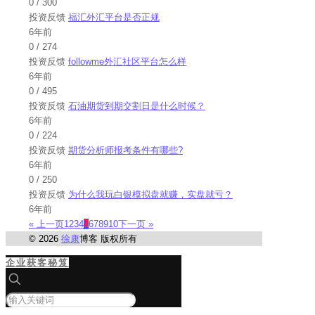
0
/
300
投资反馈
福汇外汇平台是否正规
6年前
0
/
274
投资反馈
followme外汇社区平台怎么样
6年前
0
/
495
投资反馈
石油期货到期交割日是什么时候？
6年前
0
/
224
投资反馈
期货分析师报考条件有哪些?
6年前
0
/
250
投资反馈
为什么我玩白银模拟盘就赚，实盘就亏？
6年前
« 上一页
1
2
3
4
5
6
7
8
9
10
下一页 »
© 2026
徐康
博客 版权所有
企业获客秘笈