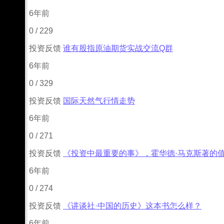
6年前
0
/
229
投资反馈
谁有股指原油期货实战交流Q群
6年前
0
/
329
投资反馈
国际天然气行情走势
6年前
0
/
271
投资反馈
《投资中最重要的事》，霍华德·马克斯著的
6年前
0
/
274
投资反馈
《讲谈社·中国的历史》这本书怎么样？
6年前