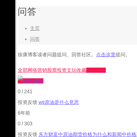
问答
主页
问答
徐康博客读者问题提问、回答社区。
点击这里
提问。
全部
网络营销
股票投资
文玩收藏
投资反馈
提问
0
/
241
投资反馈
wti原油是什么意思
6年前
0
/
303
投资反馈
东方财富中原油期货价格为什么和新闻中价格