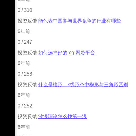
0
/
310
投资反馈
能代表中国参与世界竞争的行业有哪些
6年前
0
/
247
投资反馈
如何选择好的p2p网贷平台
6年前
0
/
258
投资反馈
什么是楔形，k线形态中楔形与三角形区别
6年前
0
/
252
投资反馈
波浪理论怎么找第一浪
6年前